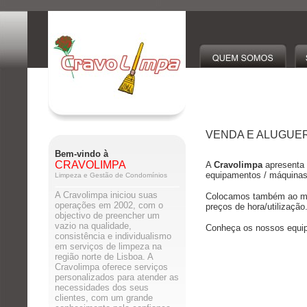
VENDA E ALUGUE
Bem-vindo à
CRAVOLIMPA
A
Cravolimpa
apresenta 
equipamentos / máquinas 
Limpeza e Gestão de Condomínios
A Cravolimpa iniciou suas
Colocamos também ao mer
operações em 2002, com o
preços de hora/utilização
objectivo de preencher um
vazio na qualidade,
Conheça os nossos equip
consistência e individualismo
em serviços de limpeza na
região norte de Lisboa. A
Cravolimpa oferece serviços
personalizados para atender as
necessidades dos seus
clientes, com um grande