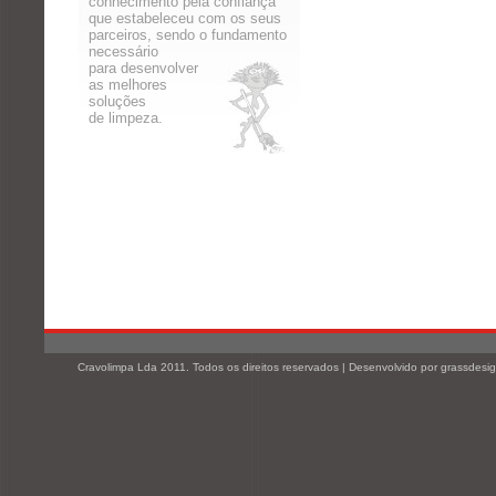
conhecimento pela confiança
que estabeleceu com os seus
parceiros, sendo o fundamento
necessário
para desenvolver
as melhores
soluções
de limpeza.
Cravolimpa Lda 2011. Todos os direitos reservados |
Desenvolvido por
grassdesi